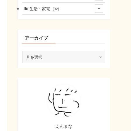
(6)
(9)
生活・家電
(32)
(9)
(8)
(10)
(22)
アーカイブ
ア
ー
カ
イ
ブ
えんまな