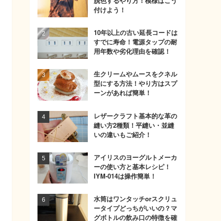
脱色するやり方！模様はこう
付けよう！
10年以上の古い延長コードは
すでに寿命！電源タップの耐
用年数や劣化理由を確認！
生クリームやムースをクネル
型にする方法！やり方はスプ
ーンがあれば簡単！
レザークラフト基本的な革の
縫い方2種類！平縫い・並縫
いの違いもご紹介！
アイリスのヨーグルトメーカ
ーの使い方と基本レシピ！
IYM-014は操作簡単！
水筒はワンタッチorスクリュ
ータイプどっちがいいの？マ
グボトルの飲み口の特徴を確