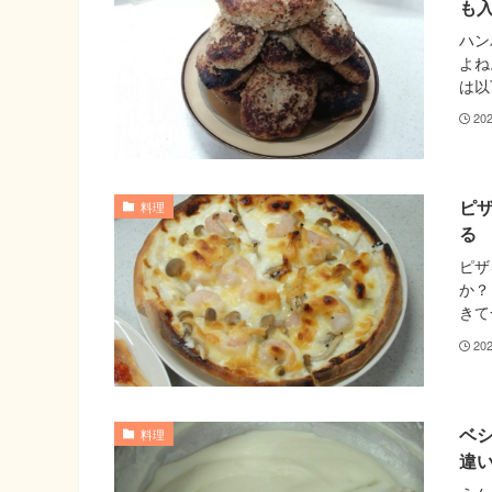
も
ハン
よね
は以
20
ピ
料理
る
ピザ
か？
きて
20
ベ
料理
違