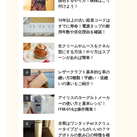
脱色するやり方！模様はこう
付けよう！
10年以上の古い延長コードは
すでに寿命！電源タップの耐
用年数や劣化理由を確認！
生クリームやムースをクネル
型にする方法！やり方はスプ
ーンがあれば簡単！
レザークラフト基本的な革の
縫い方2種類！平縫い・並縫
いの違いもご紹介！
アイリスのヨーグルトメーカ
ーの使い方と基本レシピ！
IYM-014は操作簡単！
水筒はワンタッチorスクリュ
ータイプどっちがいいの？マ
グボトルの飲み口の特徴を確