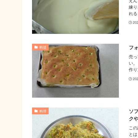
えん
練り
れる
20
フ
料理
売っ
い。
作り
20
ソ
料理
ク
この
とは