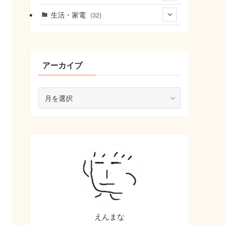
(6)
(9)
生活・家電
(32)
(9)
(8)
(10)
(22)
アーカイブ
ア
ー
カ
イ
ブ
えんまな