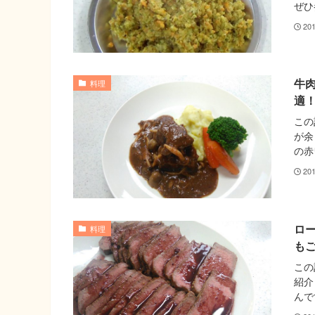
ぜひ
20
牛
料理
適
この
が余
の赤
20
ロ
料理
も
この
紹介
んで