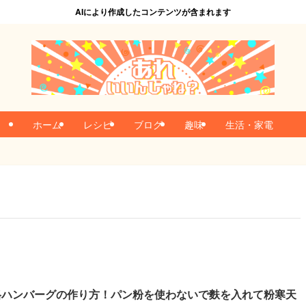
AIにより作成したコンテンツが含まれます
ホーム
レシピ
ブログ
趣味
生活・家電
格ハンバーグの作り方！パン粉を使わないで麩を入れて粉寒天