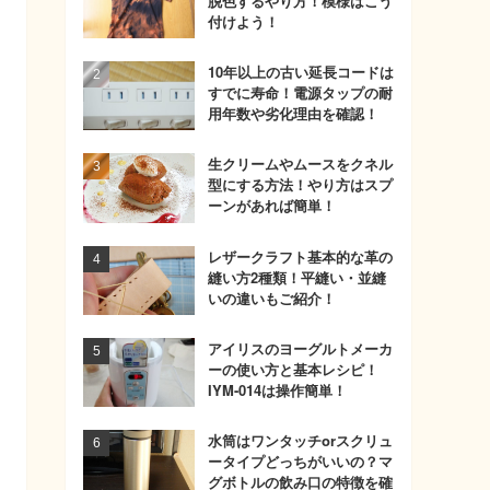
脱色するやり方！模様はこう
付けよう！
10年以上の古い延長コードは
すでに寿命！電源タップの耐
用年数や劣化理由を確認！
生クリームやムースをクネル
型にする方法！やり方はスプ
ーンがあれば簡単！
レザークラフト基本的な革の
縫い方2種類！平縫い・並縫
いの違いもご紹介！
アイリスのヨーグルトメーカ
ーの使い方と基本レシピ！
IYM-014は操作簡単！
水筒はワンタッチorスクリュ
ータイプどっちがいいの？マ
グボトルの飲み口の特徴を確