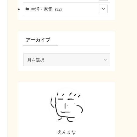
(6)
(9)
生活・家電
(32)
(9)
(8)
(10)
(22)
アーカイブ
ア
ー
カ
イ
ブ
えんまな